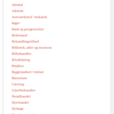
Advokat
Arkitekt
Autoværksted / mekanik
Bager
Bank og pengeinstitut
Bedemand
Behandlingstilbud
Bibliotek, arkiv og museum
Bilforhandler
Biludlejning
Bryghus
Byggemarked / trælast
Børnehave
Catering
Cykelforhandler
Detailhandel
Dyrehandel
Dyrlæge