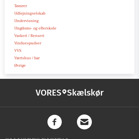
Tømrer
Udlejningselskab
Undervisning
Ungdoms- og efterskole
Vaskeri / Renseri
Vinduespudser
VVS
Værtshus / bar
Øvrige
VORES
Skælskør