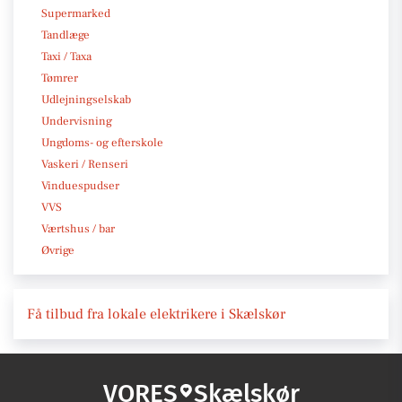
Supermarked
Tandlæge
Taxi / Taxa
Tømrer
Udlejningselskab
Undervisning
Ungdoms- og efterskole
Vaskeri / Renseri
Vinduespudser
VVS
Værtshus / bar
Øvrige
Få tilbud fra lokale elektrikere i Skælskør
VORES
Skælskør