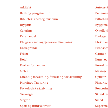
Arkitekt
Autoværk
Bank og pengeinstitut
Bedema
Bibliotek, arkiv og museum
Bilforha
Bryghus
Byggemar
Catering
Cykelfor
Dyrehandel
Dyrlæge
El-, gas-, vand- og fjernvarmeforsyning
Elektrike
Entreprenør
Fitnessc
Frisør
Gartner
Hotel
Kunst og 
Køkkenforhandler
Køreskol
Maler
Massage
Offentlig forvaltning, forsvar og socialsikring
Optiker
Piercing / Tatovering
Pizzeria,
Psykologisk rådgivning
Rengøri
Skomager
Skrædde
Slagter
Smed
Sport og fritidsaktivitet
Superma