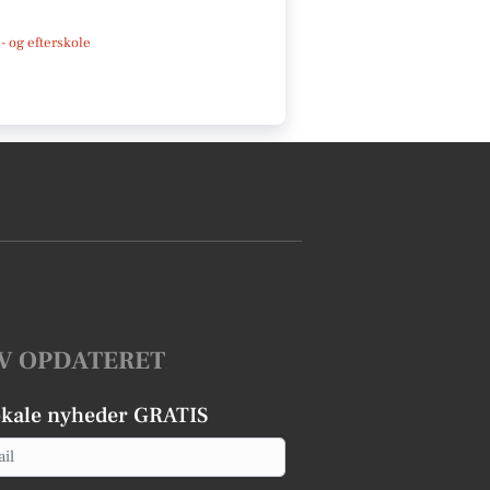
 og efterskole
V OPDATERET
okale nyheder GRATIS