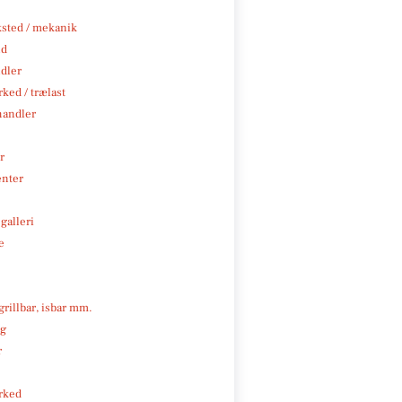
sted / mekanik
nd
ndler
ked / trælast
handler
r
enter
galleri
e
 grillbar, isbar mm.
ng
r
rked