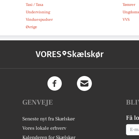
Taxi / Taxa
Tømrer
Undervisning
Ungdoms-
Vinduespudser
VVS
Øvrige
VORES
Skælskør
GENVEJE
BLI
Få l
Seneste nyt fra Skælskør
Email
Vores lokale erhverv
Kalenderen for Skælskør