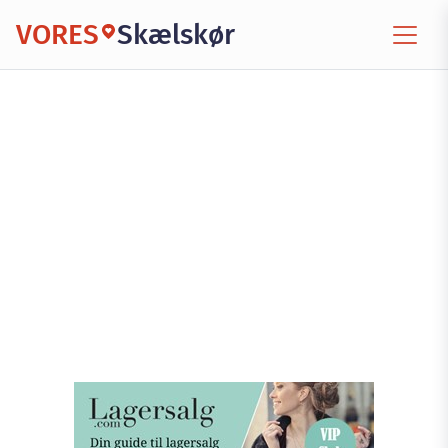
VORES
Skælskør