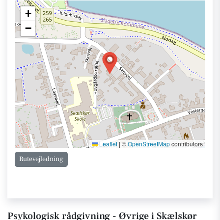
+
−
Leaflet
|
©
OpenStreetMap
contributors
Rutevejledning
Psykologisk rådgivning - Øvrige i Skælskør