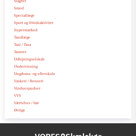
Slagter
Smed
Speciallæge
Sport og fritidsaktivitet
Supermarked
Tandlæge
Taxi / Taxa
Tømrer
Udlejningselskab
Undervisning
Ungdoms- og efterskole
Vaskeri / Renseri
Vinduespudser
VVS
Værtshus / bar
Øvrige