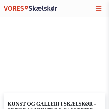
VORES
Skælskør
KUNST OG GALLERI I SKÆLSKØR -