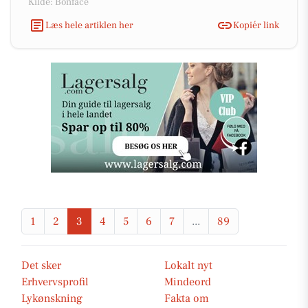
Kilde: Bonface
Læs hele artiklen her
Kopiér link
1
2
3
4
5
6
7
...
89
Det sker
Lokalt nyt
Erhvervsprofil
Mindeord
Lykønskning
Fakta om