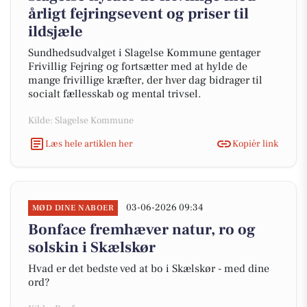
årligt fejringsevent og priser til
ildsjæle
Sundhedsudvalget i Slagelse Kommune gentager
Frivillig Fejring og fortsætter med at hylde de
mange frivillige kræfter, der hver dag bidrager til
socialt fællesskab og mental trivsel.
Kilde: Slagelse Kommune
Læs hele artiklen her
Kopiér link
03-06-2026 09:34
MØD DINE NABOER
Bonface fremhæver natur, ro og
solskin i Skælskør
Hvad er det bedste ved at bo i Skælskør - med dine
ord?