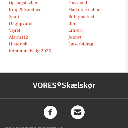
Opslagstavlen
Husstand
Krop & Sundhed
Mød dine naboer
Sport
Boligmarked
Dagligvarer
Biler
Vejret
Erhverv
Alarm112
Jobnyt
Historisk
Læserbidrag
Kommunalvalg 2025
VORES
Skælskør