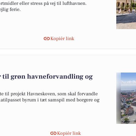
tmidler eller stress på vej til lufthavnen.
jlig ferie.
Kopiér link
r til grøn havneforvandling og
tte til projekt Havneskoven, som skal forvandle
matilpasset byrum i tæt samspil med borgere og
Kopiér link