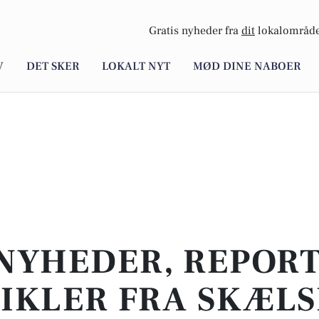
Gratis nyheder fra
dit
lokalområde
V
DET SKER
LOKALT NYT
MØD DINE NABOER
NYHEDER, REPOR
IKLER FRA SKÆL