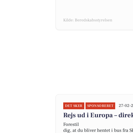
Kilde: Beredskabsstyrelsen
27-02-
DET SKER
SPONSORERET
Rejs ud i Europa – dire
Forestil
dig, at du bliver hentet i bus fra 