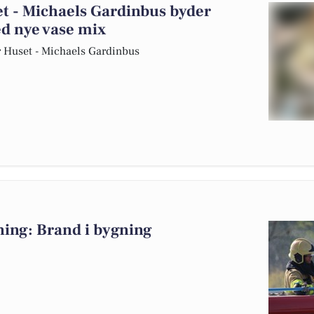
et - Michaels Gardinbus byder
d nye vase mix
ør Huset - Michaels Gardinbus
ning: Brand i bygning