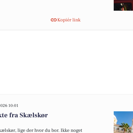
Kopiér link
2026 10:01
kte fra Skælskør
Skælskør, lige der hvor du bor. Ikke noget