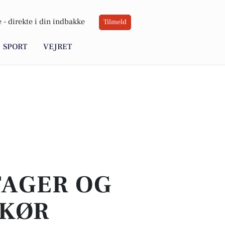
 -
direkte i din indbakke
Tilmeld
SPORT
VEJRET
TAGER OG
SKØR