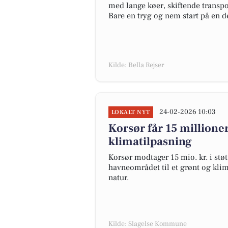
med lange køer, skiftende transpor
Bare en tryg og nem start på en de
Kilde: Bella Rejser
24-02-2026 10:03
LOKALT NYT
Korsør får 15 millione
klimatilpasning
Korsør modtager 15 mio. kr. i stø
havneområdet til et grønt og kli
natur.
Kilde: Slagelse Kommune