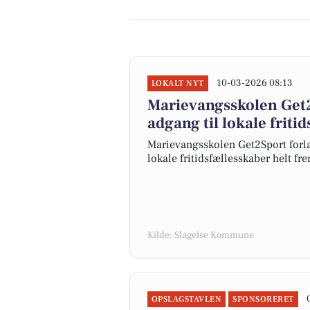
10-03-2026 08:13
LOKALT NYT
Marievangsskolen Get2S
adgang til lokale friti
Marievangsskolen Get2Sport forlæn
lokale fritidsfællesskaber helt fr
Kilde: Slagelse Kommune
OPSLAGSTAVLEN
SPONSORERET