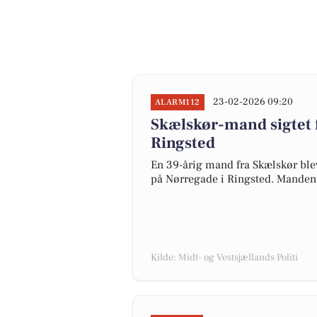
23-02-2026 09:20
ALARM112
Skælskør-mand sigtet f
Ringsted
En 39-årig mand fra Skælskør blev 
på Nørregade i Ringsted. Manden e
Kilde: Midt- og Vestsjællands Politi