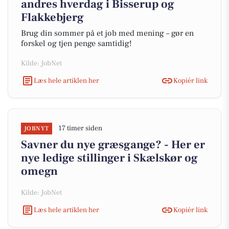
andres hverdag i Bisserup og
Flakkebjerg
Brug din sommer på et job med mening – gør en
forskel og tjen penge samtidig!
Kilde: JobNet
Læs hele artiklen her
Kopiér link
17 timer siden
JOBNYT
Savner du nye græsgange? - Her er
nye ledige stillinger i Skælskør og
omegn
Kilde: JobNet
Læs hele artiklen her
Kopiér link