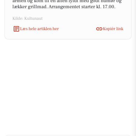
armen og kom til en aften fyldt med godt humør og
lækker grillmad. Arrangementet starter kl. 17.00.
Kilde: Kultunaut
Læs hele artiklen her
Kopiér link