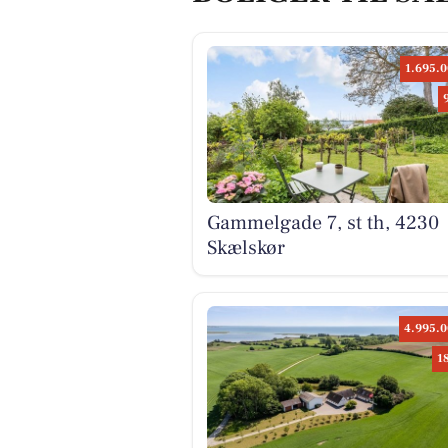
1.695.0
Gammelgade 7, st th, 4230
Skælskør
4.995.0
1