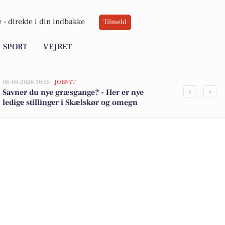
 -
direkte i din indbakke
Tilmeld
SPORT
VEJRET
06-08-2026 10:55 |
JOBNYT
05-08-2026 13:01
‹
›
Savner du nye græsgange? - Her er nye
Top 6 over dy
ledige stillinger i Skælskør og omegn
Skælskør. Pr