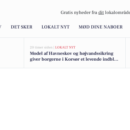
Gratis nyheder fra
dit
lokalområde
V
DET SKER
LOKALT NYT
MØD DINE NABOER
20 timer siden |
LOKALT NYT
Model af Havneskov og højvandssikring
giver borgerne i Korsør et levende indblik
i kommende projekt