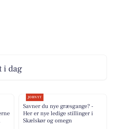
t i dag
JOBNYT
Savner du nye græsgange? -
erne
Her er nye ledige stillinger i
i
Skælskør og omegn