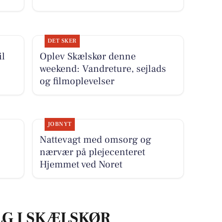
DET SKER
il
Oplev Skælskør denne
weekend: Vandreture, sejlads
og filmoplevelser
JOBNYT
Nattevagt med omsorg og
nærvær på plejecenteret
Hjemmet ved Noret
LG I SKÆLSKØR