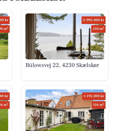
00 kr
2.995.000 kr
2
2
90 m
130 m
Bülowsvej 22, 4230 Skælskør
00 kr
1.195.000 kr
2
2
86 m
116 m