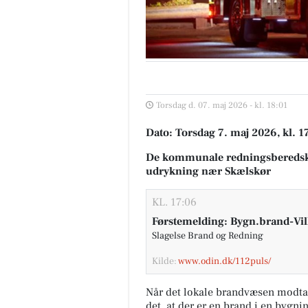
Torsdag d. 07. maj 2026 - kl. 18:01
Dato: Torsdag 7. maj 2026, kl. 1
De kommunale redningsberedsk
udrykning nær Skælskør
KL. 17:06
Førstemelding: Bygn.brand-Vil
Slagelse Brand og Redning
Kilde:
www.odin.dk/112puls/
Når det lokale brandvæsen modta
det, at der er en brand i en bygni