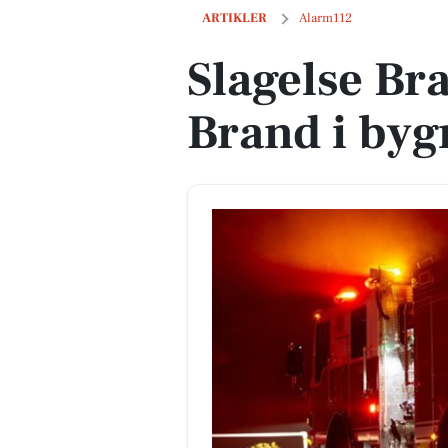
Slagelse Brand og Redning: Brand i b
ARTIKLER
Alarm112
Slagelse Br
Brand i byg