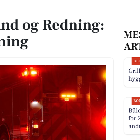
ygning
and og Redning:
ME
ning
AR
DE
Gril
hygg
BO
Bülo
for 
andr