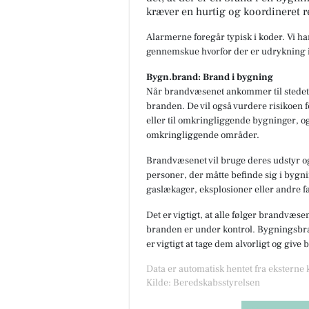
kræver en hurtig og koordineret r
Alarmerne foregår typisk i koder. Vi h
gennemskue hvorfor der er udrykning i
Bygn.brand: Brand i bygning
Når brandvæsenet ankommer til stedet,
branden. De vil også vurdere risikoen f
eller til omkringliggende bygninger, og
omkringliggende områder.
Brandvæsenet vil bruge deres udstyr og
personer, der måtte befinde sig i bygnin
gaslækager, eksplosioner eller andre fa
Det er vigtigt, at alle følger brandvæse
branden er under kontrol. Bygningsbran
er vigtigt at tage dem alvorligt og give
Data er automatisk hentet fra eksterne
Kilde: Beredskabsstyrelsen