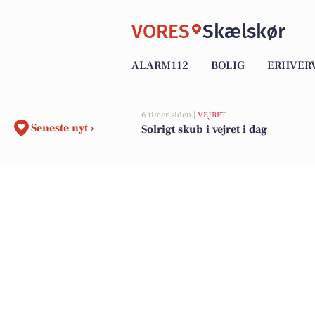
VORES
Skælskør
ALARM112
BOLIG
ERHVER
6 timer siden |
VEJRET
Seneste nyt ›
Solrigt skub i vejret i dag