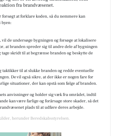
eaktion fra brandvæsenet.
ar forsøgt at forklare koden, så du nemmere kan
 byen:
 vil de undersøge bygningen og forsøge at lokalisere
or, at branden spreder sig til andre dele af bygningen
 tage skridt til at begrænse branden og beskytte de
 taktikker til at slukke branden og redde eventuelle
gen. De vil også sikre, at der ikke er nogen fare for
rlige situationer, der kan opstå som følge af branden.
nets anvisninger og holder sig væk fra området, indtil
de kan være farlige og forårsage store skader, så det
 brandvæsenet plads til at udføre deres arbejde.
 kilder, herunder Beredskabsstyrelsen.