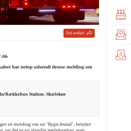
Del artikel
7:06
aber har netop udsendt denne melding om
la/Rækkehus Station: Skælskør
ger en melding om en "Bygn.brand", betyder
ng, og det er en alvorlig nødsituation, som