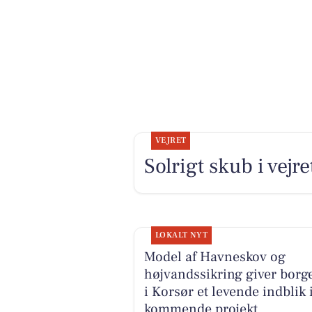
VEJRET
Solrigt skub i vejre
LOKALT NYT
Model af Havneskov og
højvandssikring giver borg
i Korsør et levende indblik 
kommende projekt