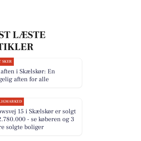
ST LÆSTE
TIKLER
T SKER
laften i Skælskør: En
elig aften for alle
LIGMARKED
wsvej 15 i Skælskør er solgt
2.780.000 - se køberen og 3
e solgte boliger