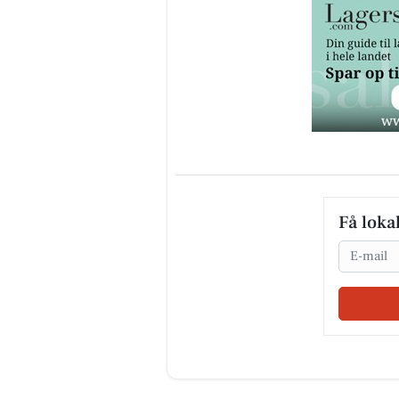
Få loka
Email