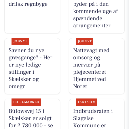
drilsk regnbyge
byder på i den
kommende uge af
spændende
arrangementer
JOBNYT
JOBNYT
Savner du nye
Nattevagt med
græsgange? - Her
omsorg og
er nye ledige
nærvær på
stillinger i
plejecenteret
Skælskør og
Hjemmet ved
omegn
Noret
BOLIGMARKED
FAKTA OM
Bülowsvej 15 i
Indbrudsraten i
Skælskør er solgt
Slagelse
for 2.780.000 - se
Kommune er