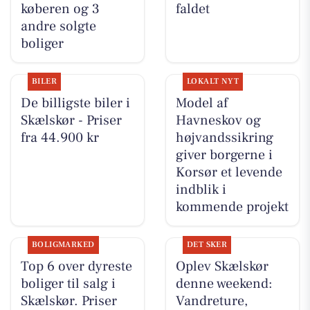
køberen og 3
faldet
andre solgte
boliger
BILER
LOKALT NYT
De billigste biler i
Model af
Skælskør - Priser
Havneskov og
fra 44.900 kr
højvandssikring
giver borgerne i
Korsør et levende
indblik i
kommende projekt
BOLIGMARKED
DET SKER
Top 6 over dyreste
Oplev Skælskør
boliger til salg i
denne weekend:
Skælskør. Priser
Vandreture,