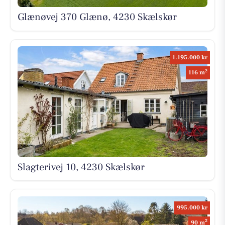
Glænøvej 370 Glænø, 4230 Skælskør
1.195.000 kr
2
116 m
Slagterivej 10, 4230 Skælskør
995.000 kr
2
90 m