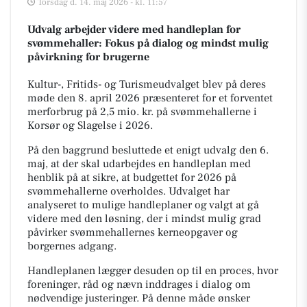
Torsdag d. 14. maj 2026 - kl. 11:57
Udvalg arbejder videre med handleplan for
svømmehaller: Fokus på dialog og mindst mulig
påvirkning for brugerne
Kultur-, Fritids- og Turismeudvalget blev på deres
møde den 8. april 2026 præsenteret for et forventet
merforbrug på 2,5 mio. kr. på svømmehallerne i
Korsør og Slagelse i 2026.
På den baggrund besluttede et enigt udvalg den 6.
maj, at der skal udarbejdes en handleplan med
henblik på at sikre, at budgettet for 2026 på
svømmehallerne overholdes. Udvalget har
analyseret to mulige handleplaner og valgt at gå
videre med den løsning, der i mindst mulig grad
påvirker svømmehallernes kerneopgaver og
borgernes adgang.
Handleplanen lægger desuden op til en proces, hvor
foreninger, råd og nævn inddrages i dialog om
nødvendige justeringer. På denne måde ønsker