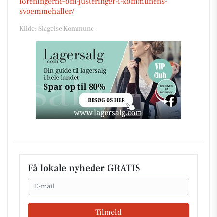
foreningerne-om-justeringer-i-kommunens-
svoemmehaller/
Kilde: Slagelse Kommune
Få lokale nyheder GRATIS
Email
Tilmeld