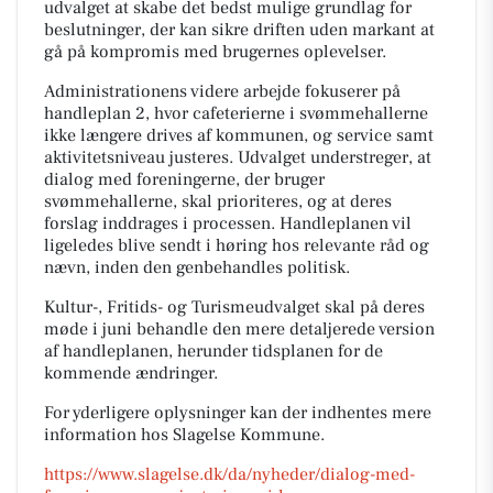
udvalget at skabe det bedst mulige grundlag for
beslutninger, der kan sikre driften uden markant at
gå på kompromis med brugernes oplevelser.
Administrationens videre arbejde fokuserer på
handleplan 2, hvor cafeterierne i svømmehallerne
ikke længere drives af kommunen, og service samt
aktivitetsniveau justeres. Udvalget understreger, at
dialog med foreningerne, der bruger
svømmehallerne, skal prioriteres, og at deres
forslag inddrages i processen. Handleplanen vil
ligeledes blive sendt i høring hos relevante råd og
nævn, inden den genbehandles politisk.
Kultur-, Fritids- og Turismeudvalget skal på deres
møde i juni behandle den mere detaljerede version
af handleplanen, herunder tidsplanen for de
kommende ændringer.
For yderligere oplysninger kan der indhentes mere
information hos Slagelse Kommune.
https://www.slagelse.dk/da/nyheder/dialog-med-