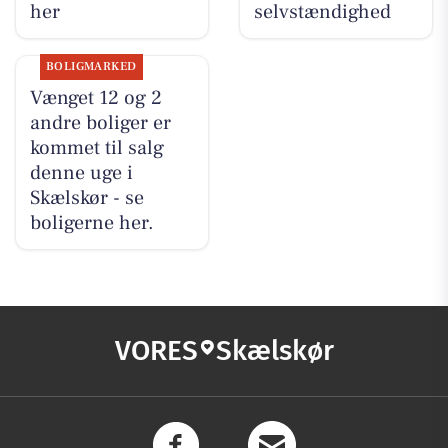
her
selvstændighed
BOLIGMARKED
Vænget 12 og 2
andre boliger er
kommet til salg
denne uge i
Skælskør - se
boligerne her.
VORES
Skælskør