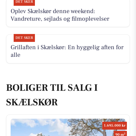
DET SKER
Oplev Skælskør denne weekend:
Vandreture, sejlads og filmoplevelser
DET SKER
Grillaften i Skælskør: En hyggelig aften for
alle
BOLIGER TIL SALG I
SKÆLSKØR
1.695.000 kr
2
90 m