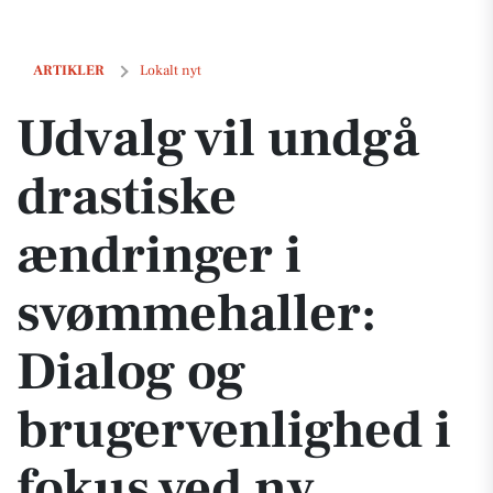
Udvalg vil undgå drastiske ændringer i svømmehaller: Dialog og brug
ARTIKLER
Lokalt nyt
Udvalg vil undgå
drastiske
ændringer i
svømmehaller:
Dialog og
brugervenlighed i
fokus ved ny