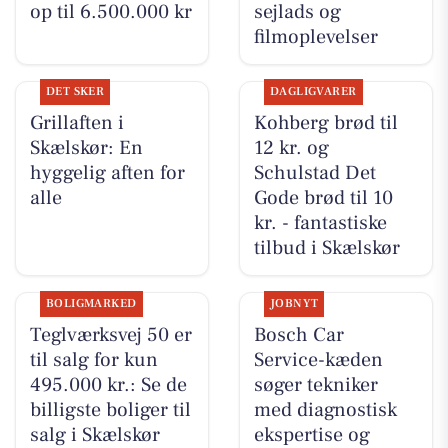
op til 6.500.000 kr
sejlads og
filmoplevelser
DET SKER
DAGLIGVARER
Grillaften i
Kohberg brød til
Skælskør: En
12 kr. og
hyggelig aften for
Schulstad Det
alle
Gode brød til 10
kr. - fantastiske
tilbud i Skælskør
BOLIGMARKED
JOBNYT
Teglværksvej 50 er
Bosch Car
til salg for kun
Service-kæden
495.000 kr.: Se de
søger tekniker
billigste boliger til
med diagnostisk
salg i Skælskør
ekspertise og