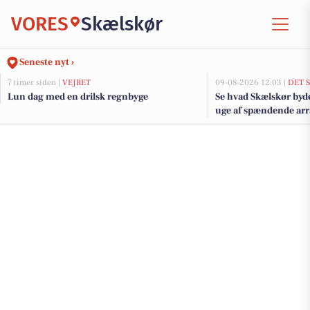
VORES
Skælskør
Seneste nyt ›
7 timer siden |
VEJRET
09-08-2026 12:03 |
DET 
Lun dag med en drilsk regnbyge
Se hvad Skælskør by
uge af spændende ar