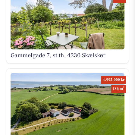
Gammelgade 7, st th, 4230 Skælskør
4.995.000 kr
2
186 m