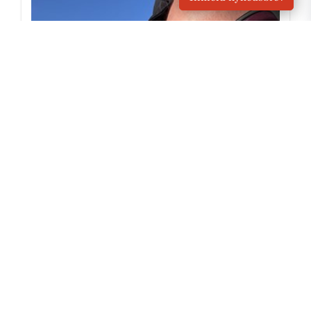
Linda elsker roen og naturen ved
vandet i Skælskør
Linda Saust Gundersen