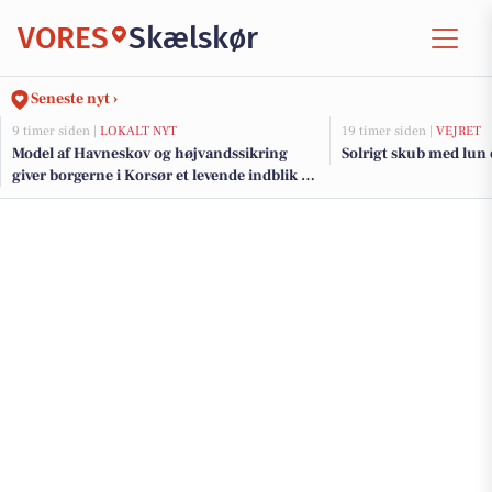
VORES
Skælskør
Seneste nyt ›
9 timer siden |
LOKALT NYT
19 timer siden |
VEJRET
Model af Havneskov og højvandssikring
Solrigt skub med lun
giver borgerne i Korsør et levende indblik i
kommende projekt