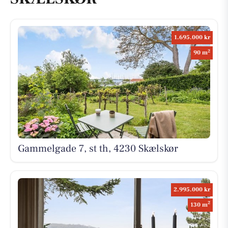
1.695.000 kr
2
90 m
Gammelgade 7, st th, 4230 Skælskør
2.995.000 kr
2
130 m