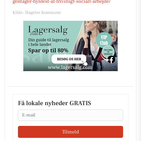
gentager-hyldest-af-frivilligt-socialt-arbejde/
Kilde: Slagelse Kommune
Få lokale nyheder GRATIS
Email
Tilmeld