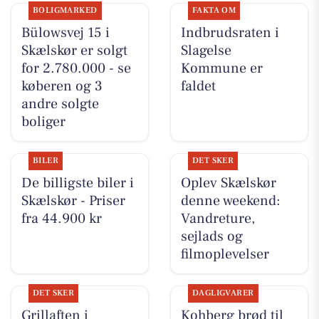
BOLIGMARKED
FAKTA OM
Bülowsvej 15 i
Indbrudsraten i
Skælskør er solgt
Slagelse
for 2.780.000 - se
Kommune er
køberen og 3
faldet
andre solgte
boliger
BILER
DET SKER
De billigste biler i
Oplev Skælskør
Skælskør - Priser
denne weekend:
fra 44.900 kr
Vandreture,
sejlads og
filmoplevelser
DET SKER
DAGLIGVARER
Grillaften i
Kohberg brød til