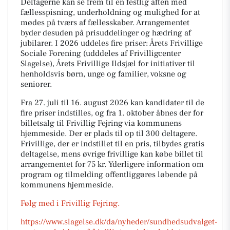
Deltagerne kan se frem til en festlig aften med
fællesspisning, underholdning og mulighed for at
mødes på tværs af fællesskaber. Arrangementet
byder desuden på prisuddelinger og hædring af
jubilarer. I 2026 uddeles fire priser: Årets Frivillige
Sociale Forening (udddeles af Frivilligcenter
Slagelse), Årets Frivillige Ildsjæl for initiativer til
henholdsvis børn, unge og familier, voksne og
seniorer.
Fra 27. juli til 16. august 2026 kan kandidater til de
fire priser indstilles, og fra 1. oktober åbnes der for
billetsalg til Frivillig Fejring via kommunens
hjemmeside. Der er plads til op til 300 deltagere.
Frivillige, der er indstillet til en pris, tilbydes gratis
deltagelse, mens øvrige frivillige kan købe billet til
arrangementet for 75 kr. Yderligere information om
program og tilmelding offentliggøres løbende på
kommunens hjemmeside.
Følg med i Frivillig Fejring.
https://www.slagelse.dk/da/nyheder/sundhedsudvalget-