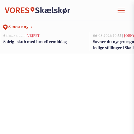
VORES
Skælskør
Seneste nyt ›
6 timer siden |
VEJRET
06-08-2026 10:55 |
JOBN
Solrigt skub med lun eftermiddag
Savner du nye græsga
ledige stillinger i S