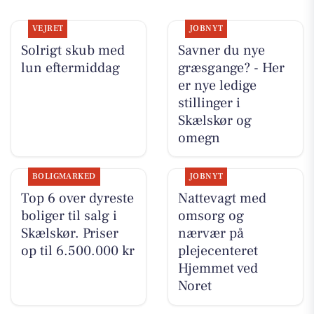
VEJRET
JOBNYT
Solrigt skub med
Savner du nye
lun eftermiddag
græsgange? - Her
er nye ledige
stillinger i
Skælskør og
omegn
BOLIGMARKED
JOBNYT
Top 6 over dyreste
Nattevagt med
boliger til salg i
omsorg og
Skælskør. Priser
nærvær på
op til 6.500.000 kr
plejecenteret
Hjemmet ved
Noret