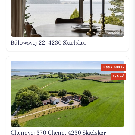
Bülowsvej 22, 4230 Skælskør
4.995.000 kr
2
186 m
Glænøvej 370 Glænø, 4230 Skælskør