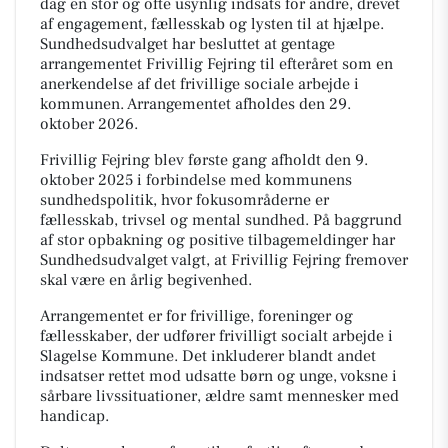
dag en stor og ofte usynlig indsats for andre, drevet
af engagement, fællesskab og lysten til at hjælpe.
Sundhedsudvalget har besluttet at gentage
arrangementet Frivillig Fejring til efteråret som en
anerkendelse af det frivillige sociale arbejde i
kommunen. Arrangementet afholdes den 29.
oktober 2026.
Frivillig Fejring blev første gang afholdt den 9.
oktober 2025 i forbindelse med kommunens
sundhedspolitik, hvor fokusområderne er
fællesskab, trivsel og mental sundhed. På baggrund
af stor opbakning og positive tilbagemeldinger har
Sundhedsudvalget valgt, at Frivillig Fejring fremover
skal være en årlig begivenhed.
Arrangementet er for frivillige, foreninger og
fællesskaber, der udfører frivilligt socialt arbejde i
Slagelse Kommune. Det inkluderer blandt andet
indsatser rettet mod udsatte børn og unge, voksne i
sårbare livssituationer, ældre samt mennesker med
handicap.