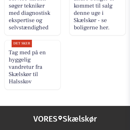
søger tekniker
kommet til salg
med diagnostisk
denne uge i
ekspertise og
Skælskør - se
selvstændighed
boligerne her.
DET SKER
Tag med på en
hyggelig
vandretur fra
Skælskør til
Halsskov
VORES
Skælskør