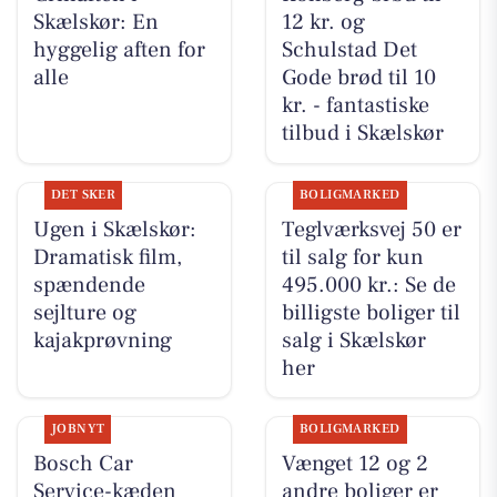
Skælskør: En
12 kr. og
hyggelig aften for
Schulstad Det
alle
Gode brød til 10
kr. - fantastiske
tilbud i Skælskør
DET SKER
BOLIGMARKED
Ugen i Skælskør:
Teglværksvej 50 er
Dramatisk film,
til salg for kun
spændende
495.000 kr.: Se de
sejlture og
billigste boliger til
kajakprøvning
salg i Skælskør
her
JOBNYT
BOLIGMARKED
Bosch Car
Vænget 12 og 2
Service-kæden
andre boliger er