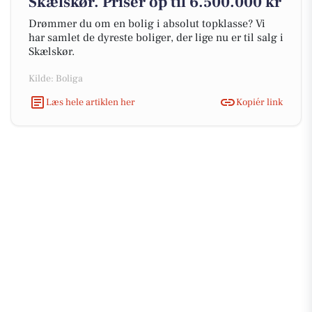
Skælskør. Priser op til 6.500.000 kr
Drømmer du om en bolig i absolut topklasse? Vi
har samlet de dyreste boliger, der lige nu er til salg i
Skælskør.
Kilde: Boliga
Læs hele artiklen her
Kopiér link