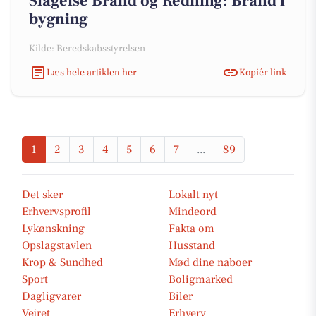
Slagelse Brand og Redning: Brand i
bygning
Kilde: Beredskabsstyrelsen
Læs hele artiklen her
Kopiér link
1
2
3
4
5
6
7
...
89
Det sker
Lokalt nyt
Erhvervsprofil
Mindeord
Lykønskning
Fakta om
Opslagstavlen
Husstand
Krop & Sundhed
Mød dine naboer
Sport
Boligmarked
Dagligvarer
Biler
Vejret
Erhverv