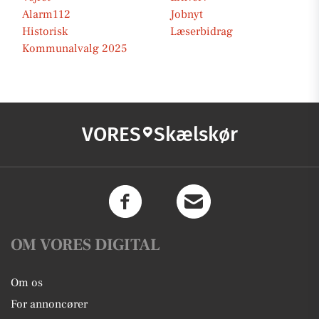
Alarm112
Jobnyt
Historisk
Læserbidrag
Kommunalvalg 2025
VORES
Skælskør
OM VORES DIGITAL
Om os
For annoncører