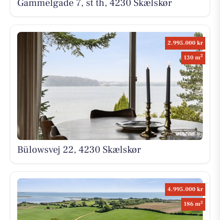
Gammelgade 7, st th, 4230 Skælskør
2.995.000 kr
2
130 m
Bülowsvej 22, 4230 Skælskør
4.995.000 kr
2
186 m