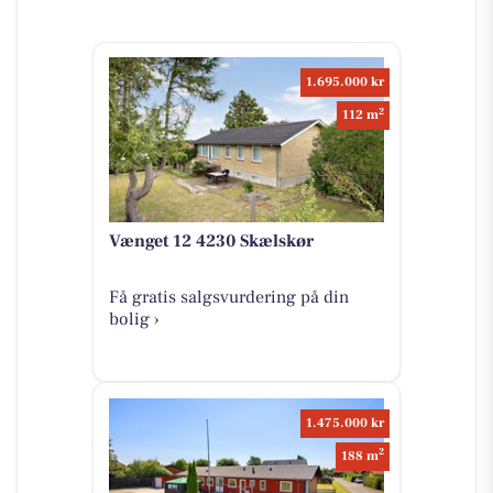
1.695.000 kr
2
112 m
Vænget 12 4230 Skælskør
Få gratis salgsvurdering på din
bolig ›
1.475.000 kr
2
188 m