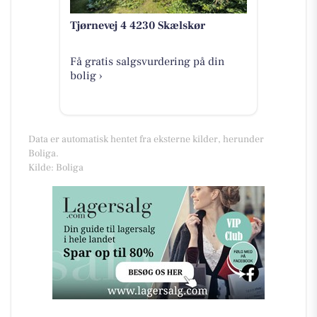
Tjørnevej 4 4230 Skælskør
Få gratis salgsvurdering på din
bolig ›
Data er automatisk hentet fra eksterne kilder, herunder
Boliga.
Kilde: Boliga