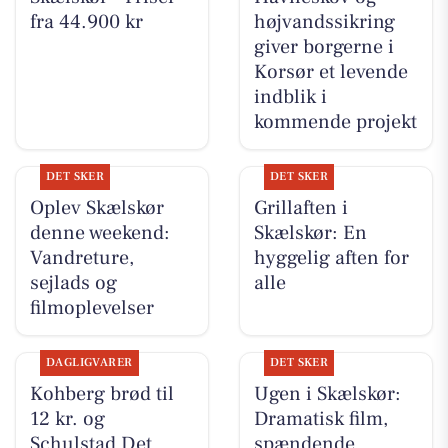
fra 44.900 kr
højvandssikring
giver borgerne i
Korsør et levende
indblik i
kommende projekt
DET SKER
DET SKER
Oplev Skælskør
Grillaften i
denne weekend:
Skælskør: En
Vandreture,
hyggelig aften for
sejlads og
alle
filmoplevelser
DAGLIGVARER
DET SKER
Kohberg brød til
Ugen i Skælskør:
12 kr. og
Dramatisk film,
Schulstad Det
spændende