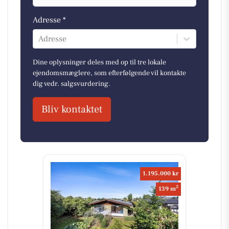
Adresse *
Adresse
Dine oplysninger deles med op til tre lokale
ejendomsmæglere, som efterfølgende vil kontakte
dig vedr. salgsvurdering.
Bliv kontaktet
1.195.000 kr
2
139 m