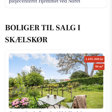
plejecenteret Hjemmet ved Noret
BOLIGER TIL SALG I
SKÆLSKØR
1.695.000 kr
2
90 m