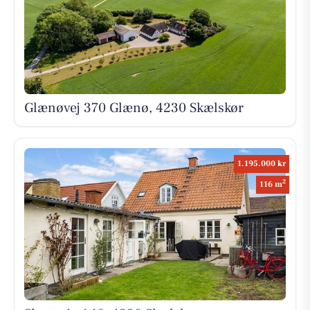
Glænøvej 370 Glænø, 4230 Skælskør
1.195.000 kr
2
116 m