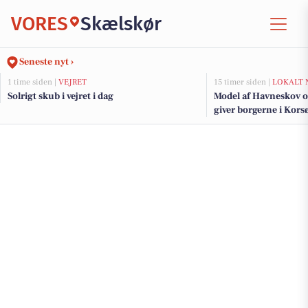
VORES
Skælskør
Seneste nyt ›
1 time siden |
VEJRET
15 timer siden |
LOKALT 
Solrigt skub i vejret i dag
Model af Havneskov o
giver borgerne i Korsø
kommende projekt