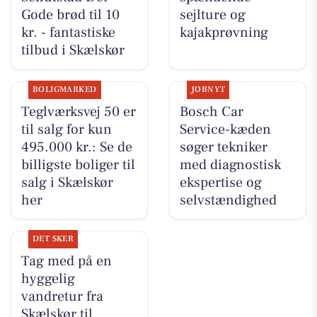
Gode brød til 10
sejlture og
kr. - fantastiske
kajakprøvning
tilbud i Skælskør
BOLIGMARKED
JOBNYT
Teglværksvej 50 er
Bosch Car
til salg for kun
Service-kæden
495.000 kr.: Se de
søger tekniker
billigste boliger til
med diagnostisk
salg i Skælskør
ekspertise og
her
selvstændighed
DET SKER
Tag med på en
hyggelig
vandretur fra
Skælskør til