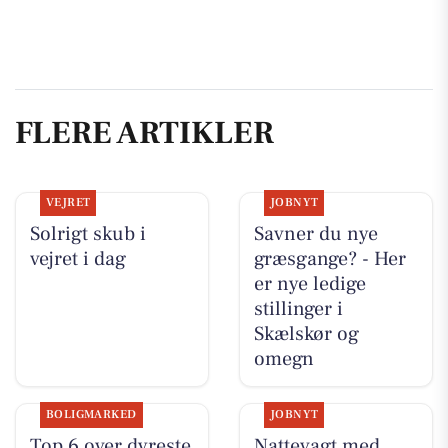
FLERE ARTIKLER
VEJRET
JOBNYT
Solrigt skub i
Savner du nye
vejret i dag
græsgange? - Her
er nye ledige
stillinger i
Skælskør og
omegn
BOLIGMARKED
JOBNYT
Top 6 over dyreste
Nattevagt med