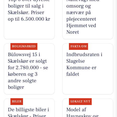
boliger til salg i
omsorg og
Skælskør. Priser
nærvær på
op til 6.500.000 kr
plejecenteret
Hjemmet ved
Noret
BOLIGMARKED
FAKTA OM
Bülowsvej 15 i
Indbrudsraten i
Skælskør er solgt
Slagelse
for 2.780.000 - se
Kommune er
køberen og 3
faldet
andre solgte
boliger
BILER
LOKALT NYT
De billigste biler i
Model af
Skælskør - Priser
Havneskov og