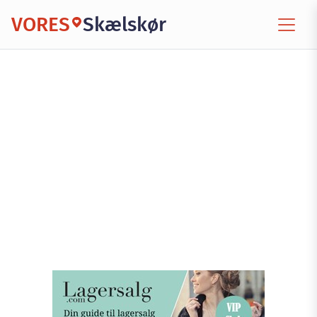
VORES
Skælskør