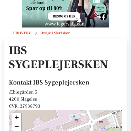
IBS Sygeplejersken
ERHVERV
Øvrige i Skælskør
IBS
SYGEPLEJERSKEN
Kontakt IBS Sygeplejersken
Æblegården 5
4200 Slagelse
CVR: 37938793
+
−