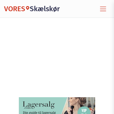
VORES
Skælskør