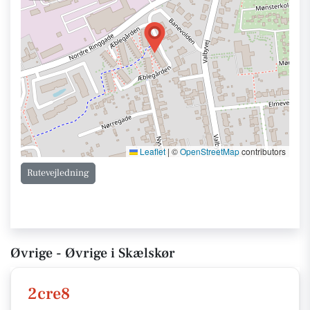
Leaflet
|
©
OpenStreetMap
contributors
Rutevejledning
Øvrige - Øvrige i Skælskør
2cre8