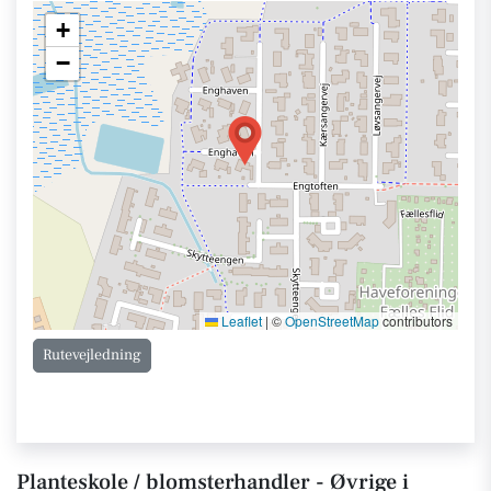
+
−
Leaflet
|
©
OpenStreetMap
contributors
Rutevejledning
Planteskole / blomsterhandler - Øvrige i