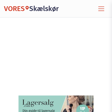
VORES
Skælskør