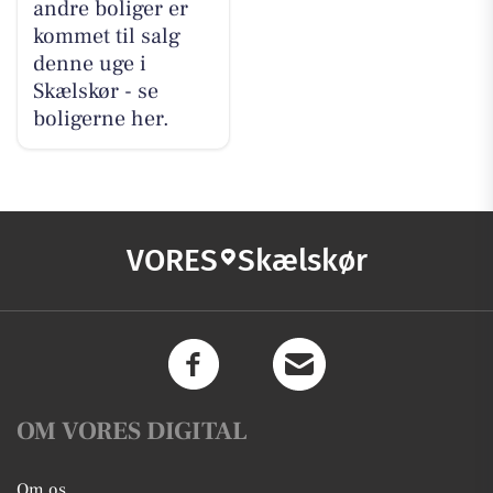
andre boliger er
kommet til salg
denne uge i
Skælskør - se
boligerne her.
VORES
Skælskør
OM VORES DIGITAL
Om os