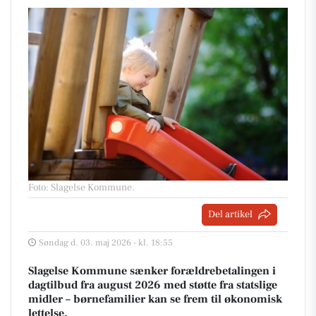
Foto: Slagelse Kommune
.
Del artikel
Søndag d. 03. maj 2026 - kl. 18:55
Slagelse Kommune sænker forældrebetalingen i
dagtilbud fra august 2026 med støtte fra statslige
midler – børnefamilier kan se frem til økonomisk
lettelse.