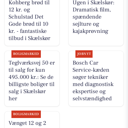
Kohberg brød til
Ugen i Skælskør:
12 kr. og
Dramatisk film,
Schulstad Det
spændende
Gode brød til 10
sejlture og
kr. - fantastiske
kajakprøvning
tilbud i Skælskør
BOLIGMARKED
JOBNYT
Teglværksvej 50 er
Bosch Car
til salg for kun
Service-kæden
495.000 kr.: Se de
søger tekniker
billigste boliger til
med diagnostisk
salg i Skælskør
ekspertise og
her
selvstændighed
BOLIGMARKED
Vænget 12 og 2