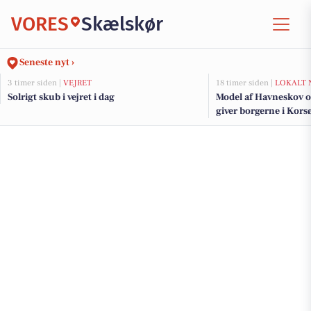
VORES
Skælskør
Seneste nyt ›
3 timer siden |
VEJRET
18 timer siden |
LOKALT 
Solrigt skub i vejret i dag
Model af Havneskov o
giver borgerne i Korsø
kommende projekt