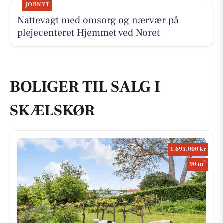
JOBNYT
Nattevagt med omsorg og nærvær på
plejecenteret Hjemmet ved Noret
BOLIGER TIL SALG I
SKÆLSKØR
1.695.000 kr
2
90 m