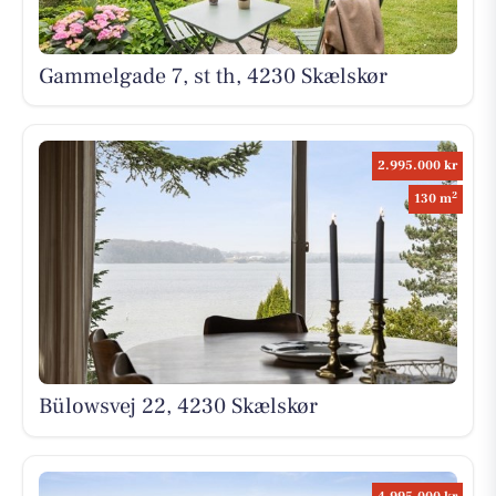
Gammelgade 7, st th, 4230 Skælskør
2.995.000 kr
2
130 m
Bülowsvej 22, 4230 Skælskør