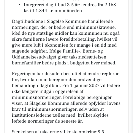
Integreret dagtilbud 3-5 år: ændres fra 2.168
kr. til 1.844 kr. om måneden
Dagtilbuddene i Slagelse Kommune har allerede
normeringer, der er bedre end minimumskravene.
Med de nye statslige midler kan kommunen nu også
sikre familierne lavere forældrebetaling, hvilket vil
give mere luft i økonomien for mange i en tid med
stigende udgifter. Ifølge Familie-, Børne- og
Uddannelsesudvalget giver takstnedsættelsen
børnefamilier bedre plads i budgettet hver måned.
Regeringen har desuden besluttet at ændre reglerne
for, hvordan man beregner den nødvendige
bemanding i dagtilbud. Fra 1. januar 2027 vil ledere
ikke længere indgå i opgørelsen af
minimumsnormeringer. Foreløbige beregninger
viser, at Slagelse Kommune allerede opfylder lovens
krav til minimumsnormeringer, selv uden at
institutionslederne tælles med, hvilket skyldes
løftede normeringer de seneste år.
Sænkelsen af taksterne vil koste omkring 8,5