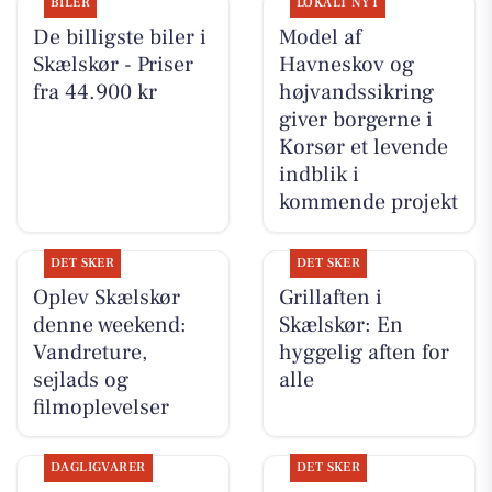
BILER
LOKALT NYT
De billigste biler i
Model af
Skælskør - Priser
Havneskov og
fra 44.900 kr
højvandssikring
giver borgerne i
Korsør et levende
indblik i
kommende projekt
DET SKER
DET SKER
Oplev Skælskør
Grillaften i
denne weekend:
Skælskør: En
Vandreture,
hyggelig aften for
sejlads og
alle
filmoplevelser
DAGLIGVARER
DET SKER