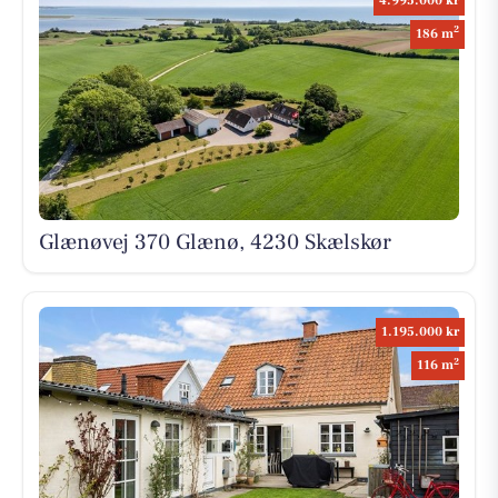
4.995.000 kr
2
186 m
Glænøvej 370 Glænø, 4230 Skælskør
1.195.000 kr
2
116 m