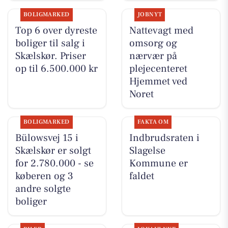
BOLIGMARKED
JOBNYT
Top 6 over dyreste
Nattevagt med
boliger til salg i
omsorg og
Skælskør. Priser
nærvær på
op til 6.500.000 kr
plejecenteret
Hjemmet ved
Noret
BOLIGMARKED
FAKTA OM
Bülowsvej 15 i
Indbrudsraten i
Skælskør er solgt
Slagelse
for 2.780.000 - se
Kommune er
køberen og 3
faldet
andre solgte
boliger