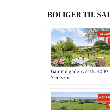
BOLIGER TIL SA
1.695.0
Gammelgade 7, st th, 4230
Skælskør
4.995.0
1