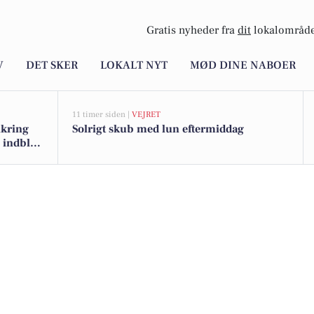
Gratis nyheder fra
dit
lokalområde
V
DET SKER
LOKALT NYT
MØD DINE NABOER
11 timer siden |
VEJRET
ikring
Solrigt skub med lun eftermiddag
 indblik