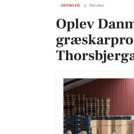
Oplev Danmarks største græskarproduc
ARTIKLER
Det sker
Oplev Danm
græskarpro
Thorsbjerg