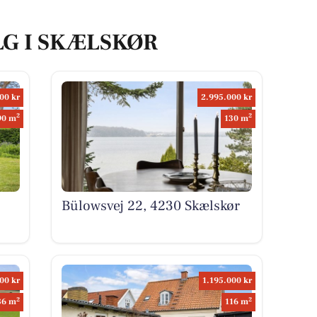
LG I SKÆLSKØR
00 kr
2.995.000 kr
2
2
90 m
130 m
Bülowsvej 22, 4230 Skælskør
00 kr
1.195.000 kr
2
2
86 m
116 m