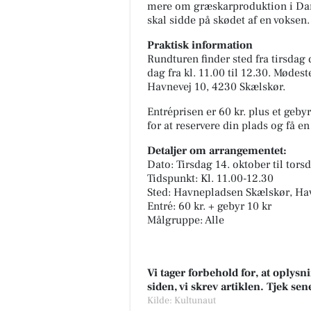
mere om græskarproduktion i Dan
skal sidde på skødet af en voksen.
Praktisk information
Rundturen finder sted fra tirsdag 
dag fra kl. 11.00 til 12.30. Møde
Havnevej 10, 4230 Skælskør.
Entréprisen er 60 kr. plus et geby
for at reservere din plads og få e
Detaljer om arrangementet:
Dato: Tirsdag 14. oktober til tor
Tidspunkt: Kl. 11.00-12.30
Sted: Havnepladsen Skælskør, Ha
Entré: 60 kr. + gebyr 10 kr
Målgruppe: Alle
Vi tager forbehold for, at oply
siden, vi skrev artiklen. Tjek se
Kilde: Kultunaut