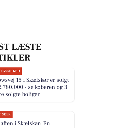
ST LÆSTE
TIKLER
LIGMARKED
wsvej 15 i Skælskør er solgt
2.780.000 - se køberen og 3
e solgte boliger
T SKER
laften i Skælskør: En