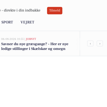
 -
direkte i din indbakke
Tilmeld
SPORT
VEJRET
06-08-2026 10:55 |
JOBNYT
05-08-2026 13:01
‹
›
Savner du nye græsgange? - Her er nye
Top 6 over dy
ledige stillinger i Skælskør og omegn
Skælskør. Pr