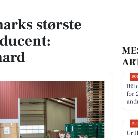
ent: Thorsbjergaard
arks største
ducent:
ME
aard
AR
BO
Bülo
for 
andr
DE
Gril