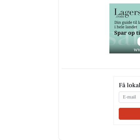
Få loka
Email