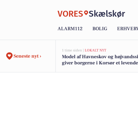
VORES
Skælskør
ALARM112
BOLIG
ERHVER
1 time siden |
LOKALT NYT
Seneste nyt ›
Model af Havneskov og højvandss
giver borgerne i Korsør et levende
i kommende projekt