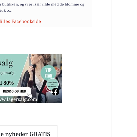
t i butikken, og vi er især vilde med de blomme og
muk o...
Milles Facebookside
le nyheder GRATIS