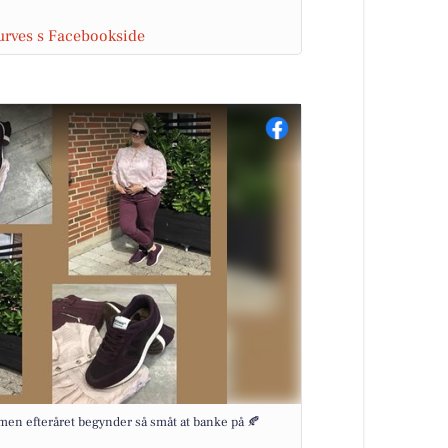
urves s Facebookside
en efteråret begynder så småt at banke på 🍂