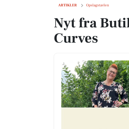
Nyt fra Butik Mille og Only Curves
ARTIKLER
Opslagstavlen
Nyt fra Buti
Curves