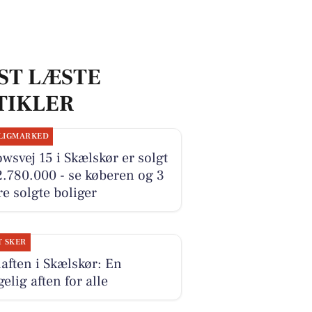
ST LÆSTE
TIKLER
LIGMARKED
wsvej 15 i Skælskør er solgt
2.780.000 - se køberen og 3
e solgte boliger
T SKER
laften i Skælskør: En
elig aften for alle