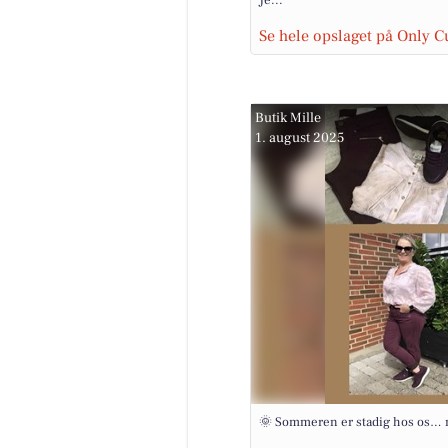
Je...
Se hele opslaget på Only C
Butik Mille
1. august 2025
🌞 Sommeren er stadig hos os… m