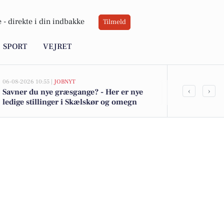
 -
direkte i din indbakke
Tilmeld
SPORT
VEJRET
06-08-2026 10:55 |
JOBNYT
05-08-2026 13:01
‹
›
Savner du nye græsgange? - Her er nye
Top 6 over dy
ledige stillinger i Skælskør og omegn
Skælskør. Pr