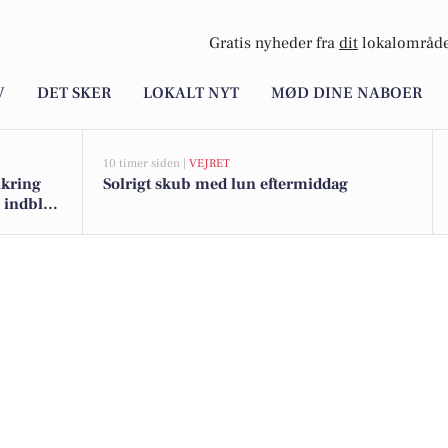
Gratis nyheder fra
dit
lokalområde
V
DET SKER
LOKALT NYT
MØD DINE NABOER
10 timer siden |
VEJRET
ikring
Solrigt skub med lun eftermiddag
 indblik