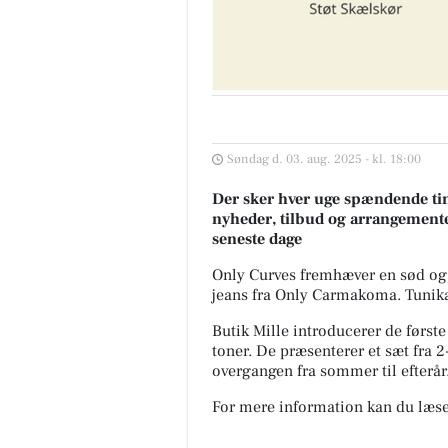
Søndag d. 03. aug. 2025 - kl. 18:00
Der sker hver uge spændende tin
nyheder, tilbud og arrangemente
seneste dage
Only Curves fremhæver en sød og l
jeans fra Only Carmakoma. Tunikaen 
Butik Mille introducerer de først
toner. De præsenterer et sæt fra 2
overgangen fra sommer til efterår
For mere information kan du læse