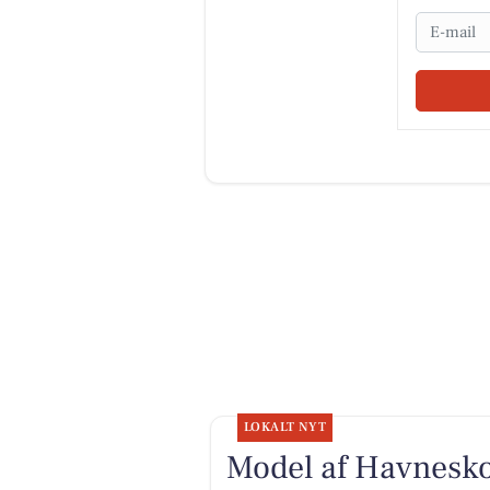
Email
LOKALT NYT
Model af Havnesko