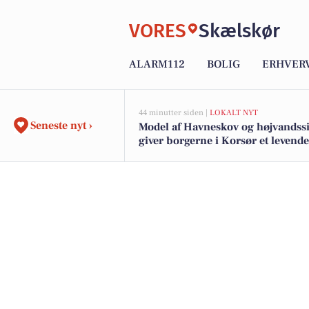
VORES
Skælskør
ALARM112
BOLIG
ERHVER
44 minutter siden |
LOKALT NYT
Seneste nyt ›
Model af Havneskov og højvandss
giver borgerne i Korsør et levende
i kommende projekt