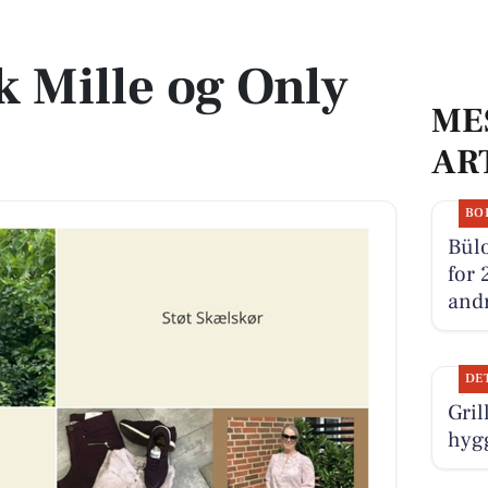
k Mille og Only
ME
AR
BO
Bülo
for 
andr
DE
Gril
hygg