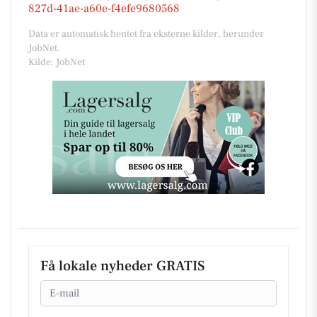
827d-41ae-a60e-f4efe9680568
Data er automatisk hentet fra eksterne kilder, herunder
JobNet.
Kilde: JobNet
Få lokale nyheder GRATIS
Email