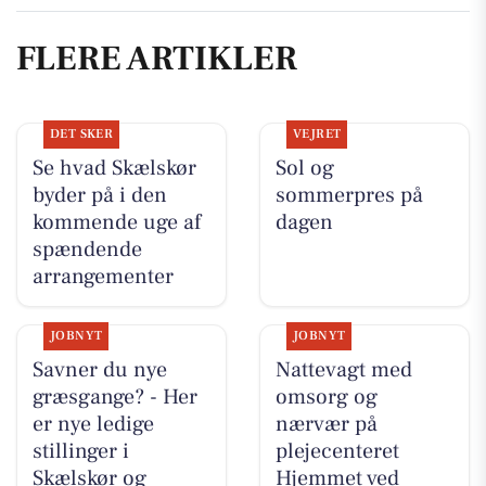
FLERE ARTIKLER
DET SKER
VEJRET
Se hvad Skælskør
Sol og
byder på i den
sommerpres på
kommende uge af
dagen
spændende
arrangementer
JOBNYT
JOBNYT
Savner du nye
Nattevagt med
græsgange? - Her
omsorg og
er nye ledige
nærvær på
stillinger i
plejecenteret
Skælskør og
Hjemmet ved