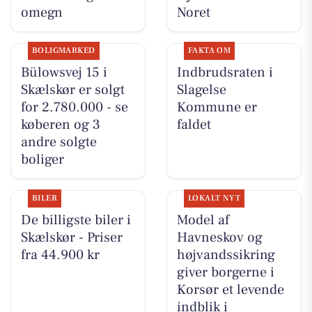
omegn
Noret
BOLIGMARKED
FAKTA OM
Bülowsvej 15 i
Indbrudsraten i
Skælskør er solgt
Slagelse
for 2.780.000 - se
Kommune er
køberen og 3
faldet
andre solgte
boliger
BILER
LOKALT NYT
De billigste biler i
Model af
Skælskør - Priser
Havneskov og
fra 44.900 kr
højvandssikring
giver borgerne i
Korsør et levende
indblik i