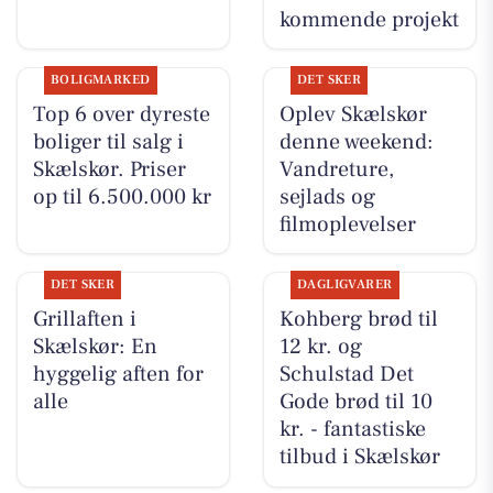
kommende projekt
BOLIGMARKED
DET SKER
Top 6 over dyreste
Oplev Skælskør
boliger til salg i
denne weekend:
Skælskør. Priser
Vandreture,
op til 6.500.000 kr
sejlads og
filmoplevelser
DET SKER
DAGLIGVARER
Grillaften i
Kohberg brød til
Skælskør: En
12 kr. og
hyggelig aften for
Schulstad Det
alle
Gode brød til 10
kr. - fantastiske
tilbud i Skælskør