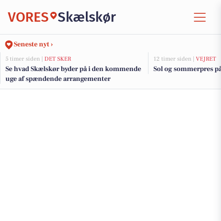
VORES
Skælskør
Seneste nyt ›
5 timer siden |
DET SKER
12 timer siden |
VEJRET
Se hvad Skælskør byder på i den kommende
Sol og sommerpres p
uge af spændende arrangementer