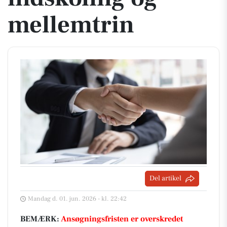
mellemtrin
Del artikel
Mandag d. 01. jun. 2026 - kl. 22:42
BEMÆRK:
Ansøgningsfristen er overskredet