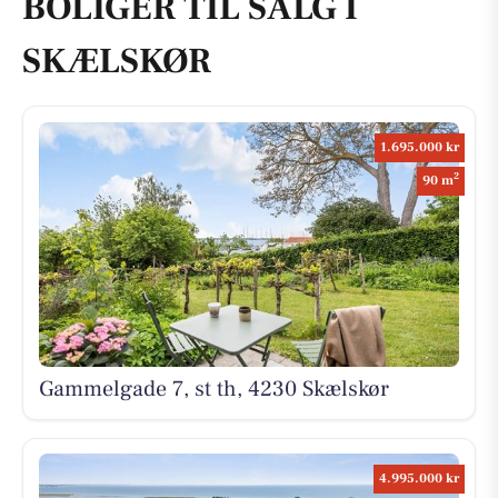
BOLIGER TIL SALG I
SKÆLSKØR
1.695.000 kr
2
90 m
Gammelgade 7, st th, 4230 Skælskør
4.995.000 kr