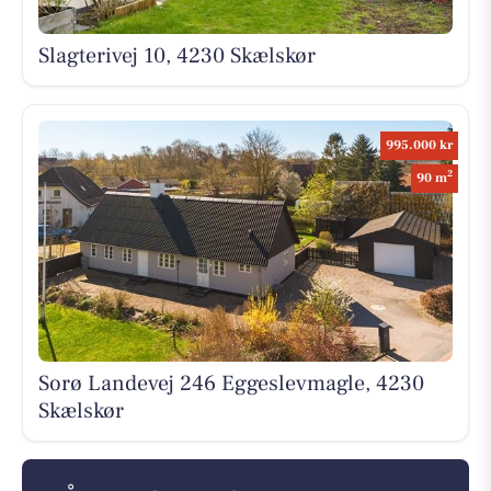
Slagterivej 10, 4230 Skælskør
995.000 kr
2
90 m
Sorø Landevej 246 Eggeslevmagle, 4230
Skælskør