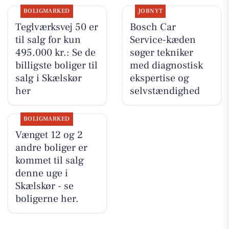
BOLIGMARKED
JOBNYT
Teglværksvej 50 er
Bosch Car
til salg for kun
Service-kæden
495.000 kr.: Se de
søger tekniker
billigste boliger til
med diagnostisk
salg i Skælskør
ekspertise og
her
selvstændighed
BOLIGMARKED
Vænget 12 og 2
andre boliger er
kommet til salg
denne uge i
Skælskør - se
boligerne her.