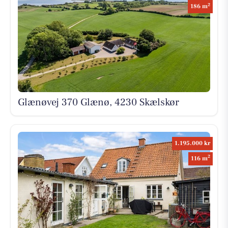
2
186 m
Glænøvej 370 Glænø, 4230 Skælskør
1.195.000 kr
2
116 m