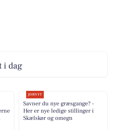
t i dag
JOBNYT
Savner du nye græsgange? -
erne
Her er nye ledige stillinger i
i
Skælskør og omegn