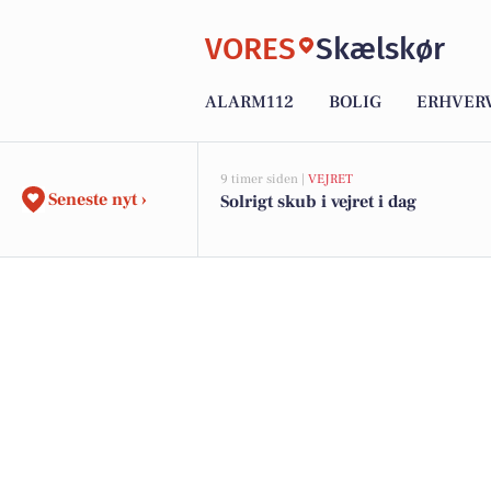
VORES
Skælskør
ALARM112
BOLIG
ERHVER
9 timer siden |
VEJRET
Seneste nyt ›
Solrigt skub i vejret i dag