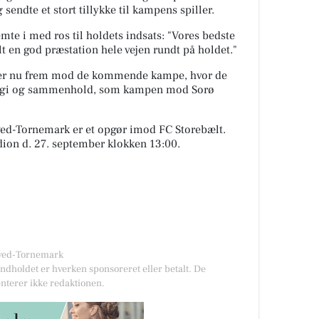
sendte et stort tillykke til kampens spiller.
mte i med ros til holdets indsats: "Vores bedste
t en god præstation hele vejen rundt på holdet."
er nu frem mod de kommende kampe, hvor de
nergi og sammenhold, som kampen mod Sorø
ed-Tornemark er et opgør imod FC Storebælt.
dion
d. 27. september klokken 13:00.
dved-Tornemark
Indholdet er hverken sponsoreret eller betalt. De
nterer ikke redaktionen.