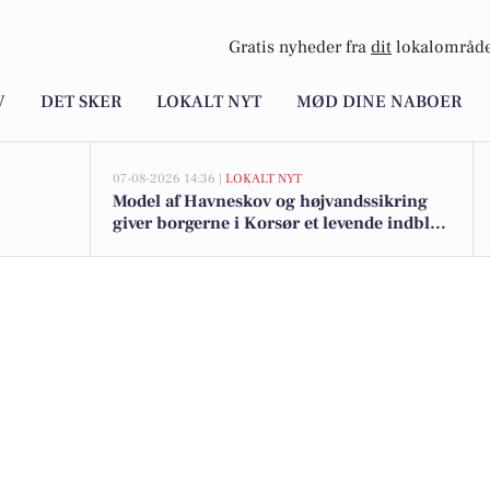
Gratis nyheder fra
dit
lokalområde
V
DET SKER
LOKALT NYT
MØD DINE NABOER
07-08-2026 14:36 |
LOKALT NYT
Model af Havneskov og højvandssikring
giver borgerne i Korsør et levende indblik
i kommende projekt