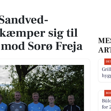
ig til vigtig point mod Sorø Freja
/Sandved-
kæmper sig til
ME
t mod Sorø Freja
AR
DE
Gril
hygg
BO
Bülo
for 