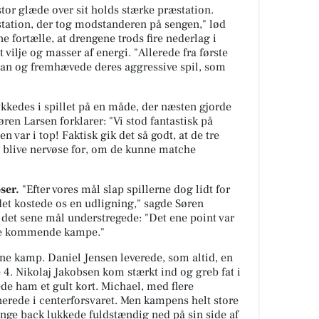
tor glæde over sit holds stærke præstation.
tation, der tog modstanderen på sengen," lød
e fortælle, at drengene trods fire nederlag i
vilje og masser af energi. "Allerede fra første
e han og fremhævede deres aggressive spil, som
kedes i spillet på en måde, der næsten gjorde
ren Larsen forklarer: "Vi stod fantastisk på
 var i top! Faktisk gik det så godt, at de tre
 blive nervøse for, om de kunne matche
ser.
"Efter vores mål slap spillerne dog lidt for
et kostede os en udligning," sagde Søren
 det sene mål understregede: "Det ene point var
r de kommende kampe."
enne kamp. Daniel Jensen leverede, som altid, en
e 4. Nikolaj Jakobsen kom stærkt ind og greb fat i
de ham et gult kort. Michael, med flere
rede i centerforsvaret. Men kampens helt store
nge back lukkede fuldstændig ned på sin side af