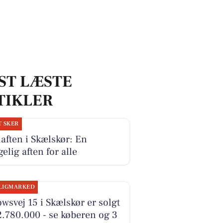
ST LÆSTE
TIKLER
T SKER
laften i Skælskør: En
elig aften for alle
LIGMARKED
wsvej 15 i Skælskør er solgt
2.780.000 - se køberen og 3