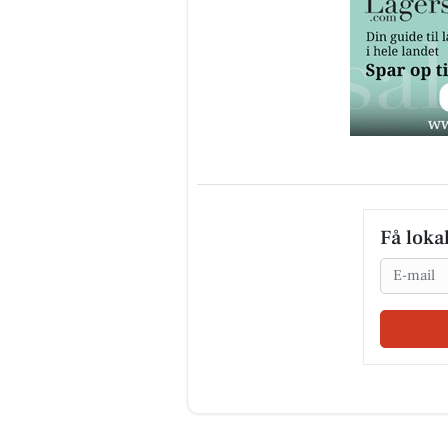
Få loka
Email