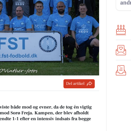
andr
Del artikel
ste både mod og evner, da de tog én vigtig
od Sorø Freja. Kampen, der blev afholdt
ndte 1-1 efter en intensiv indsats fra begge