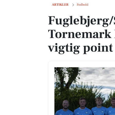
Fuglebjerg/Sandved-Tornemark kæmper s
ARTIKLER
Fodbold
Fuglebjerg
Tornemark 
vigtig poin