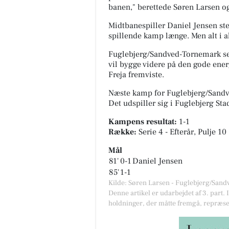
banen," berettede Søren Larsen og 
Midtbanespiller Daniel Jensen ste
spillende kamp længe. Men alt i al
Fuglebjerg/Sandved-Tornemark s
vil bygge videre på den gode e
Freja fremviste.
Næste kamp for Fuglebjerg/Sandv
Det udspiller sig i
Fuglebjerg Sta
Kampens resultat:
1-1
Række:
Serie 4 - Efterår, Pulje 10
Mål
81'
0-1
Daniel Jensen
85'
1-1
Kilde: Søren Larsen - Fuglebjerg/San
Denne artikel er udarbejdet af 3. part. 
holdninger, der måtte fremgå, repræse