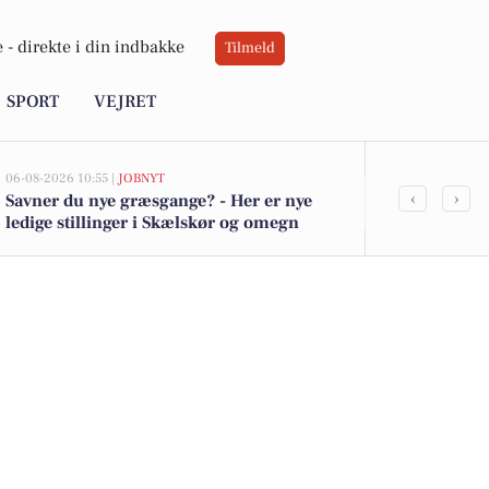
 -
direkte i din indbakke
Tilmeld
SPORT
VEJRET
06-08-2026 10:55 |
JOBNYT
05-08-2026 13:01
‹
›
Savner du nye græsgange? - Her er nye
Top 6 over dy
ledige stillinger i Skælskør og omegn
Skælskør. Pr