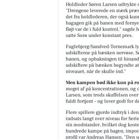
Holdleder Søren Larsen udtrykte s
"Drengene leverede en stærk præs
det fra holdlederen, der også kunn
bagagen gik på banen med fornyet 
fløjt var de i fuld kontrol," sagd
satte Sorø under konstant pres.
Fuglebjerg/Sandved-Tornemark lyk
udskifterne på bænken nervøse. Sø
banen, og opbakningen til hinanden
udskiftere på bænken begyndte at
niveauet, når de skulle ind."
Men kampen bød ikke kun på ro
meget af på koncentrationen, og d
Larsen, som trods skuffelsen over
fuldt fortjent – og lover godt fo
Flere spillere gjorde indtryk i d
indsats langt over niveau for Seri
sin modstander, hvilket dog koste
hundrede kampe på bagen, impone
profil var Andreas Hansen. "Den u