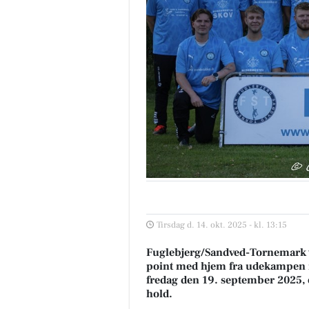
Tirsdag d. 14. okt. 2025 - kl. 13:15
Fuglebjerg/Sandved-Tornemark vi
point med hjem fra udekampen m
fredag den 19. september 2025, e
hold.